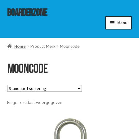
Ga
Ga
Boarderzone
door
naar
Menu
naar
de
navigatie
inhoud
menu
Home
Product Merk
Mooncode
ouwen
menu
ouwen
menu
Mooncode
ouwen
Enige resultaat weergegeven