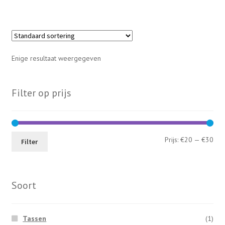
Enige resultaat weergegeven
Filter op prijs
Min
Max
Prijs:
€20
—
€30
Filter
prij
prij
Soort
Tassen
(1)