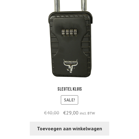
Sleutel kluis
SALE!
Original
Current
€
40,00
€
29,00
incl. BTW
price
price
was:
is:
Toevoegen aan winkelwagen
€40,00.
€29,00.