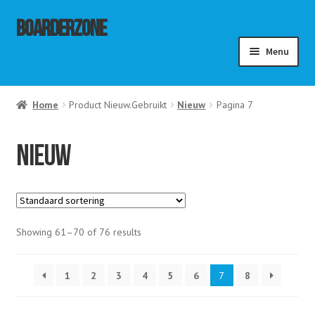
Ga
Ga
Boarderzone
door
naar
Menu
naar
de
navigatie
inhoud
menu
Home
Product Nieuw.Gebruikt
Nieuw
Pagina 7
ouwen
menu
ouwen
menu
Nieuw
ouwen
Showing 61–70 of 76 results
1
2
3
4
5
6
7
8