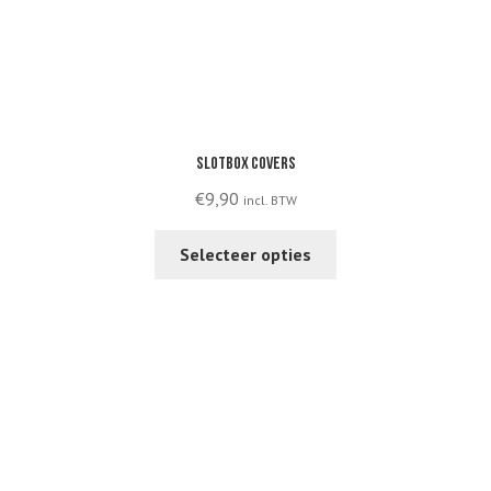
Slotbox covers
€
9,90
incl. BTW
This
Selecteer opties
product
has
multiple
variants.
The
options
may
be
chosen