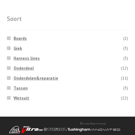
Soort
Boards
(2)
Giek
(3)
Harness lines
(3)
Onderdeel
(12)
Onderdelen&reparatie
(11)
Tassen
(3)
Wetsuit
(12)
Boarderzone
Toluswei 100