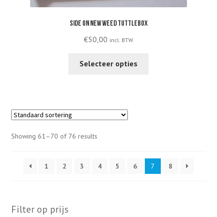
Side On New Weed tuttlebox
€
50,00
incl. BTW
This
Selecteer opties
product
has
multiple
variants.
The
options
Showing 61–70 of 76 results
may
be
1
2
3
4
5
6
7
8
chosen
on
the
product
Filter op prijs
page