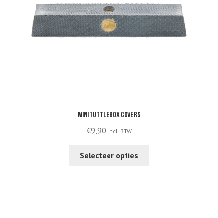
on
the
product
page
Mini Tuttlebox covers
€
9,90
incl. BTW
This
Selecteer opties
product
has
multiple
variants.
The