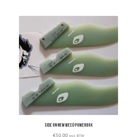
multiple
variants.
The
options
may
be
chosen
on
the
product
page
Side On New Weed powerbox
€
50,00
incl. BTW