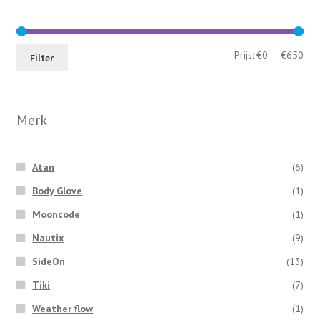
Min
Max
Prijs:
€0
—
€650
Filter
prij
prij
Merk
Atan
(6)
Body Glove
(1)
Mooncode
(1)
Nautix
(9)
SideOn
(13)
Tiki
(7)
Weather flow
(1)