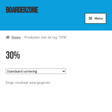
Ga
Ga
Boarderzone
door
naar
Menu
naar
de
navigatie
inhoud
menu
Home
Producten met de tag “30%”
ouwen
menu
ouwen
menu
30%
ouwen
Enige resultaat weergegeven