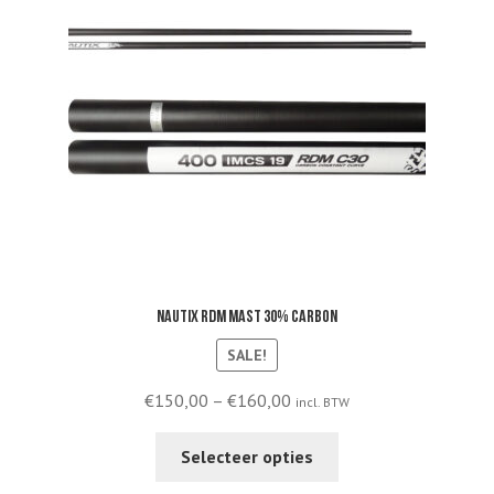
Nautix RDM mast 30% carbon
SALE!
Price
€
150,00
–
€
160,00
incl. BTW
range:
This
€150,00
Selecteer opties
product
through