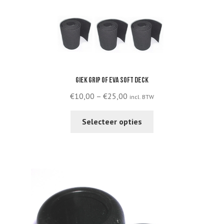
Giek grip of EVA soft deck
Price
€
10,00
–
€
25,00
incl. BTW
range:
This
€10,00
Selecteer opties
product
through
has
€25,00
multiple
variants.
The
options
may
be