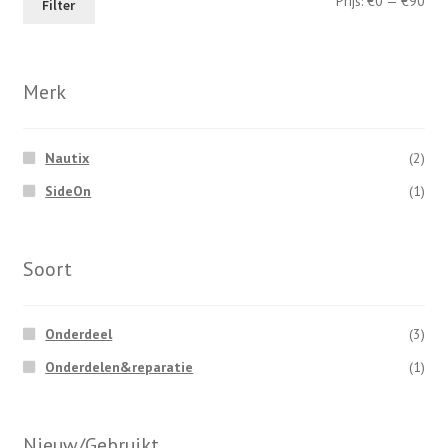
Min
Max
Prijs:
€0
—
€90
Filter
prij
prij
Merk
Nautix
(2)
SideOn
(1)
Soort
Onderdeel
(3)
Onderdelen&reparatie
(1)
Nieuw/Gebruikt