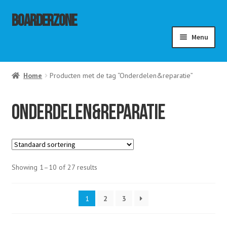
Ga
Ga
Boarderzone
door
naar
Menu
naar
de
navigatie
inhoud
menu
Home
Producten met de tag “Onderdelen&reparatie”
ouwen
menu
ouwen
menu
Onderdelen&reparatie
ouwen
Showing 1–10 of 27 results
1
2
3