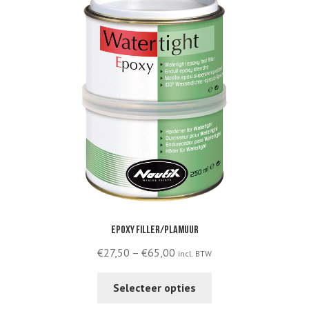
Epoxy filler/plamuur
Price
€
27,50
–
€
65,00
incl. BTW
range:
This
€27,50
Selecteer opties
product
through