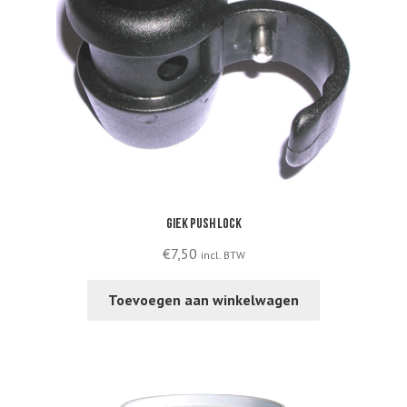
chosen
on
the
product
page
Giek push lock
€
7,50
incl. BTW
Toevoegen aan winkelwagen