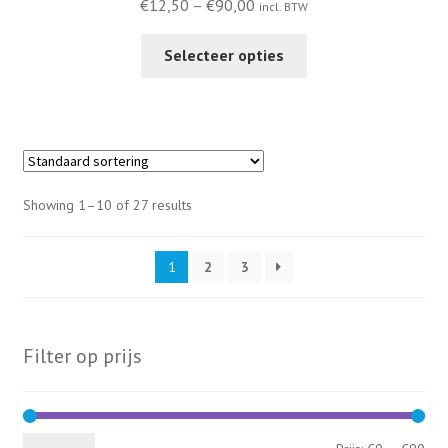
Price
€
12,50
–
€
90,00
incl. BTW
range:
This
€12,50
Selecteer opties
product
through
has
€90,00
multiple
variants.
The
options
Showing 1–10 of 27 results
may
be
1
2
3
chosen
on
the
product
Filter op prijs
page