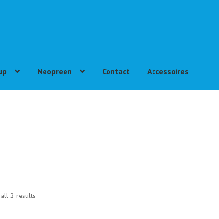
up
Neopreen
Contact
Accessoires
all 2 results