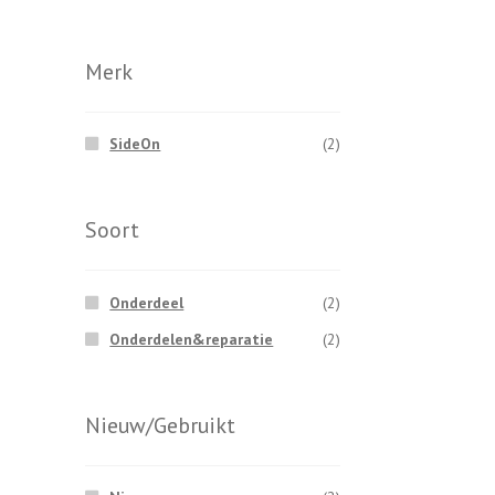
prijs
prijs
Merk
SideOn
(2)
Soort
Onderdeel
(2)
Onderdelen&reparatie
(2)
Nieuw/Gebruikt