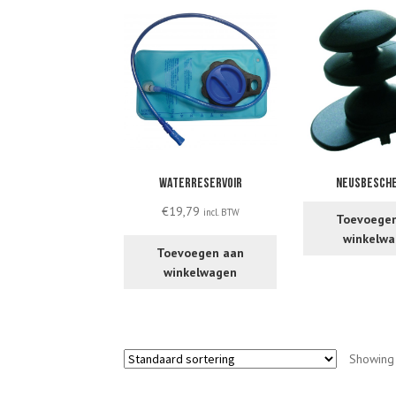
Waterreservoir
Neusbesch
€
19,79
incl. BTW
Toevoege
winkelw
Toevoegen aan
winkelwagen
Showing 