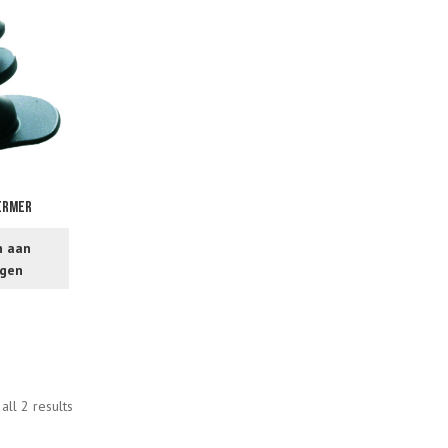
ermer
n aan
agen
all 2 results