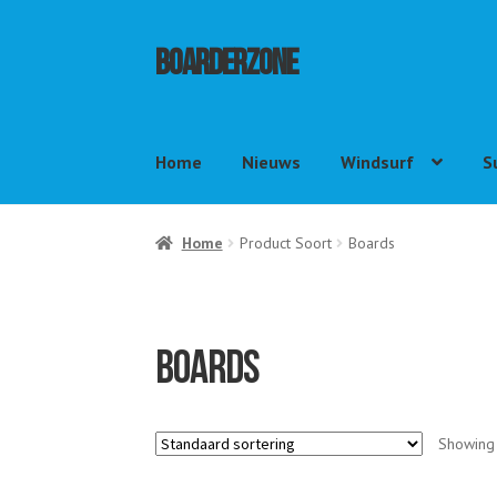
Ga
Ga
Boarderzone
door
naar
naar
de
navigatie
inhoud
Home
Nieuws
Windsurf
S
Home
Product Soort
Boards
Boards
Showing 