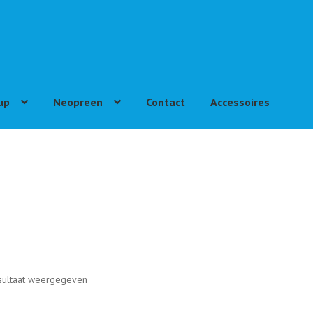
up
Neopreen
Contact
Accessoires
sultaat weergegeven