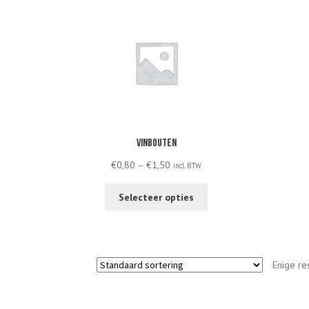
Vinbouten
Price
€
0,80
–
€
1,50
incl. BTW
range:
This
€0,80
Selecteer opties
product
through
has
€1,50
multiple
variants.
Enige re
The
options
may