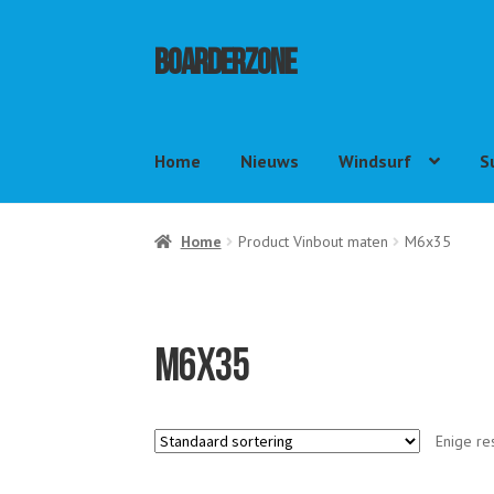
Ga
Ga
Boarderzone
door
naar
naar
de
navigatie
inhoud
Home
Nieuws
Windsurf
S
Home
Product Vinbout maten
M6x35
M6x35
Enige re