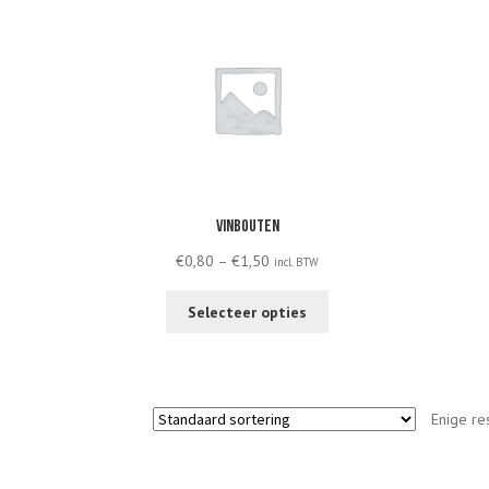
Vinbouten
Price
€
0,80
–
€
1,50
incl. BTW
range:
This
€0,80
Selecteer opties
product
through
has
€1,50
multiple
variants.
Enige re
The
options
may