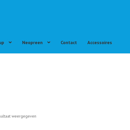
up
Neopreen
Contact
Accessoires
sultaat weergegeven