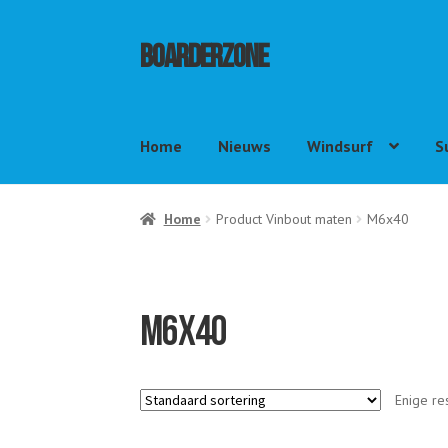
Ga
Ga
Boarderzone
door
naar
naar
de
navigatie
inhoud
Home
Nieuws
Windsurf
S
Home
Product Vinbout maten
M6x40
M6x40
Enige re