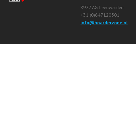
8927 AG Leeuwarden
+31 (0)647120301
info@boarderzone.nl