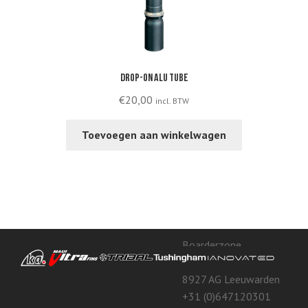
Drop-on alu tube
€
20,00
incl. BTW
Toevoegen aan winkelwagen
Boarderzone
Toluswei 100
8927 AG Leeuwarden
+31 (0)647120301