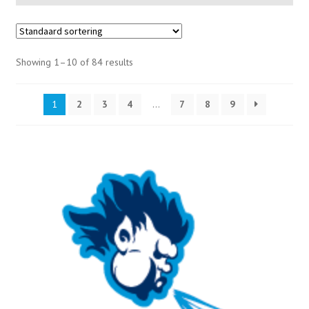
Showing 1–10 of 84 results
1
2
3
4
…
7
8
9