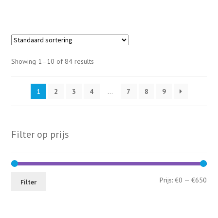
Showing 1–10 of 84 results
1
2
3
4
…
7
8
9
Filter op prijs
Min
Max
Prijs:
€0
—
€650
Filter
prij
prij