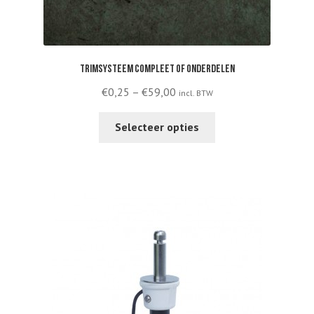
Trimsysteem compleet of onderdelen
Price
€
0,25
–
€
59,00
incl. BTW
range:
This
€0,25
Selecteer opties
product
through
has
€59,00
multiple
variants.
The
options
may
be
chosen
on
the