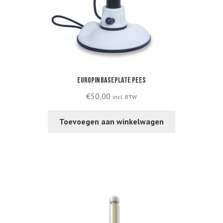
product
page
Europin baseplate pees
€
50,00
incl. BTW
Toevoegen aan winkelwagen